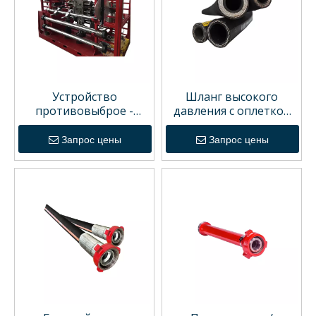
Устройство
Шланг высокого
противовыброе -
давления с оплеткой
превентор троса/
металла
кабеля
Запрос цены
Запрос цены