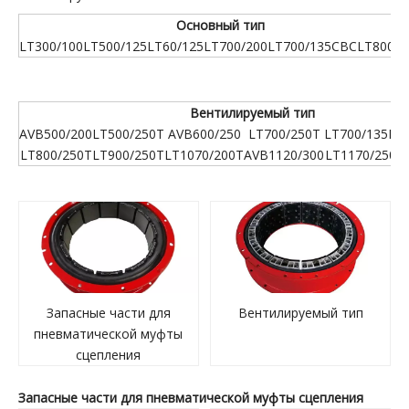
Основный тип
LT300/100
LT500/125
LT60/125
LT700/200
LT700/135CBC
LT800/1
Вентилируемый тип
AVB500/200
LT500/250T
AVB600/250
LT700/250T
LT700/135DY
LT800/250T
LT900/250T
LT1070/200T
AVB1120/300
LT1170/250T
Запасные части для
Вентилируемый тип
пневматической муфты
сцепления
Запасные части для пневматической муфты сцепления